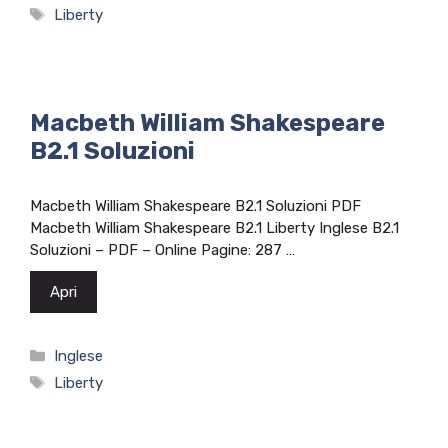
Tag
Liberty
Macbeth William Shakespeare
B2.1 Soluzioni
Macbeth William Shakespeare B2.1 Soluzioni PDF
Macbeth William Shakespeare B2.1 Liberty Inglese B2.1
Soluzioni – PDF – Online Pagine: 287 …
Apri
Categorie
Inglese
Tag
Liberty