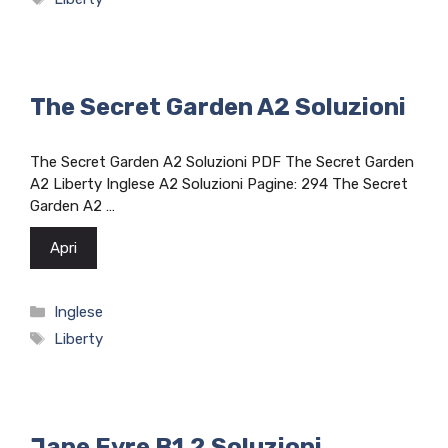
The Secret Garden A2 Soluzioni
The Secret Garden A2 Soluzioni PDF The Secret Garden
A2 Liberty Inglese A2 Soluzioni Pagine: 294 The Secret
Garden A2 …
Apri
Categorie
Inglese
Tag
Liberty
Jane Eyre B1.2 Soluzioni