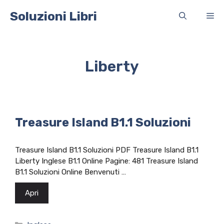
Vai
Soluzioni Libri
Me
al
contenuto
Liberty
Treasure Island B1.1 Soluzioni
Treasure Island B1.1 Soluzioni PDF Treasure Island B1.1
Liberty Inglese B1.1 Online Pagine: 481 Treasure Island
B1.1 Soluzioni Online Benvenuti …
Apri
Categorie