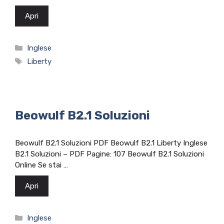
Apri
Categorie
Inglese
Tag
Liberty
Beowulf B2.1 Soluzioni
Beowulf B2.1 Soluzioni PDF Beowulf B2.1 Liberty Inglese
B2.1 Soluzioni – PDF Pagine: 107 Beowulf B2.1 Soluzioni
Online Se stai …
Apri
Categorie
Inglese