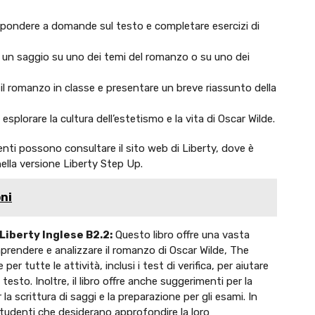
ispondere a domande sul testo e completare esercizi di
re un saggio su uno dei temi del romanzo o su uno dei
 il romanzo in classe e presentare un breve riassunto della
splorare la cultura dell’estetismo e la vita di Oscar Wilde.
tudenti possono consultare il sito web di Liberty, dove è
 nella versione Liberty Step Up.
ni
Liberty Inglese B2.2:
Questo libro offre una vasta
mprendere e analizzare il romanzo di Oscar Wilde, The
er tutte le attività, inclusi i test di verifica, per aiutare
 testo. Inoltre, il libro offre anche suggerimenti per la
a scrittura di saggi e la preparazione per gli esami. In
 studenti che desiderano approfondire la loro