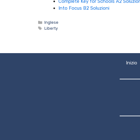
Complete Key for Schools A2 Soluzion
Into Focus B2 Soluzioni
Categorie
Inglese
Tag
Liberty
Inizio