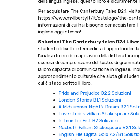
della lingua inglese, questo libro è sicuramente l
Per acquistare The Canterbury Tales B2.1, visita 
https://www.myliberty.it/it/catalogo/the-canter
informazioni di cui hai bisogno per acquistare il 
inglese oggi stesso!
Soluzioni The Canterbury tales B2.1 Liber
studenti di livello intermedio ad approfondire la
l’analisi di uno dei capolavori della letteratura in
esercizi di comprensione del testo, di grammatic
la loro capacità di comunicazione in inglese. Ino
approfondimento culturale che aiuta gli student
cui è stato scritto il libro.
Pride and Prejudice B2.2 Soluzioni
London Stories B1.1 Soluzioni
A Midsummer Night’s Dream B2.1 Soluz
Love stories William Shakespeare Solu
In time for Fist B2 Soluzioni
Macbeth William Shakespeare B2.1 Sol
English File Digital Gold A2/B1 Soluzio