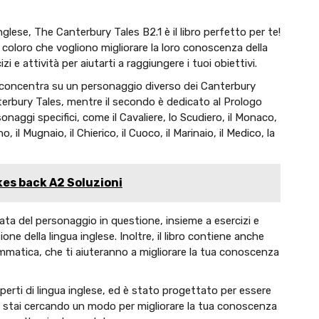
glese, The Canterbury Tales B2.1 è il libro perfetto per te!
coloro che vogliono migliorare la loro conoscenza della
i e attività per aiutarti a raggiungere i tuoi obiettivi.
i si concentra su un personaggio diverso dei Canterbury
nterbury Tales, mentre il secondo è dedicato al Prologo
sonaggi specifici, come il Cavaliere, lo Scudiero, il Monaco,
, il Mugnaio, il Chierico, il Cuoco, il Marinaio, il Medico, la
kes back A2 Soluzioni
ata del personaggio in questione, insieme a esercizi e
ione della lingua inglese. Inoltre, il libro contiene anche
mmatica, che ti aiuteranno a migliorare la tua conoscenza
perti di lingua inglese, ed è stato progettato per essere
Se stai cercando un modo per migliorare la tua conoscenza