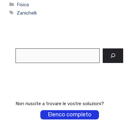
Categorie
Fisica
Tag
Zanichelli
Cerca
Non riuscite a trovare le vostre soluzioni?
Elenco completo