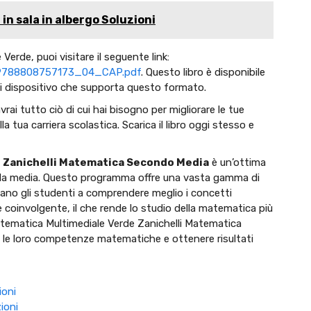
in sala in albergo Soluzioni
erde, puoi visitare il seguente link:
ets/9788808757173_04_CAP.pdf
. Questo libro è disponibile
si dispositivo che supporta questo formato.
ai tutto ciò di cui hai bisogno per migliorare le tue
ua carriera scolastica. Scarica il libro oggi stesso e
e Zanichelli Matematica Secondo Media
è un’ottima
onda media. Questo programma offre una vasta gamma di
utano gli studenti a comprendere meglio i concetti
e coinvolgente, il che rende lo studio della matematica più
Matematica Multimediale Verde Zanichelli Matematica
 le loro competenze matematiche e ottenere risultati
ioni
ioni