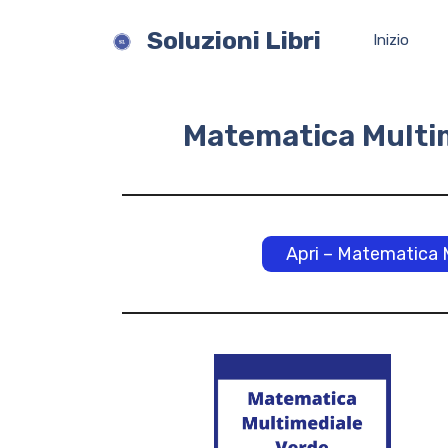
Vai
al
Soluzioni Libri
Inizio
contenuto
Matematica Multim
Apri – Matematica M